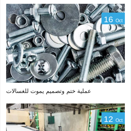
16
Oct
عملية ختم وتصميم يموت للغسالات
12
Oct