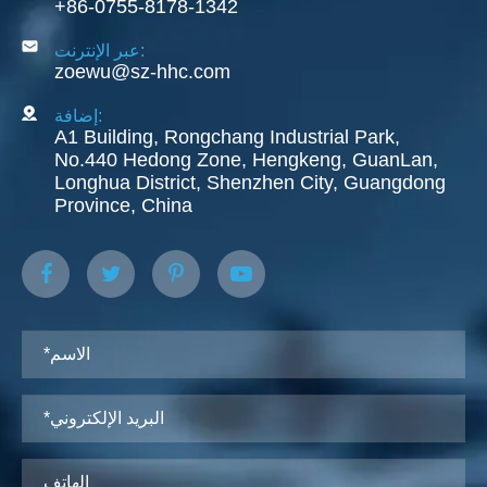
+86-0755-8178-1342
عبر الإنترنت:
zoewu@sz-hhc.com
إضافة:
A1 Building, Rongchang Industrial Park,
No.440 Hedong Zone, Hengkeng, GuanLan,
Longhua District, Shenzhen City, Guangdong
Province, China