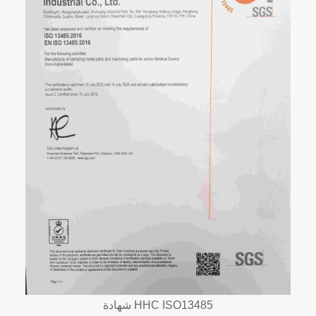
شهادة HHC ISO13485