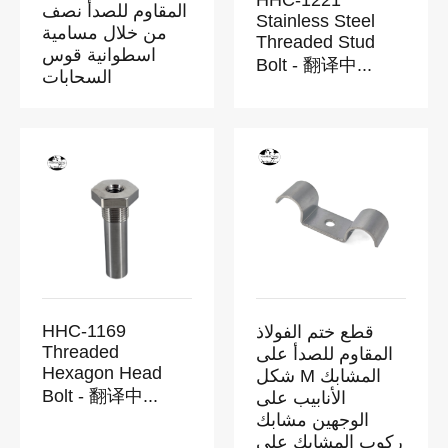
HHC-1221
المقاوم للصدأ نصف
Stainless Steel
من خلال مسامية
Threaded Stud
اسطوانية قوس
Bolt - 翻译中...
السحابات
HHC-1169
قطع ختم الفولاذ
Threaded
المقاوم للصدأ على
Hexagon Head
شكل M المشابك
Bolt - 翻译中...
الأنابيب على
الوجهين مشابك
ركوب المشابك على